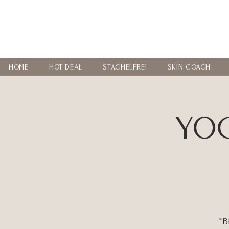
HOME
HOT DEAL
STACHELFREI
SKIN COACH
YOG
"B