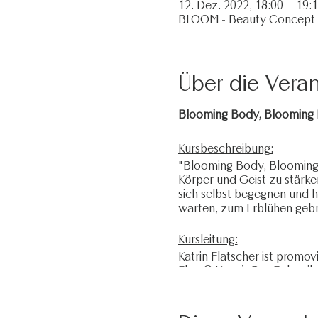
12. Dez. 2022, 18:00 – 19:
BLOOM - Beauty Concept Sto
Über die Veran
Blooming Body, Blooming 
Kursbeschreibung:
"Blooming Body, Blooming 
Körper und Geist zu stärken
sich selbst begegnen und h
warten, zum Erblühen gebr
Kursleitung:
Katrin Flatscher ist promovi
Flow® Yoga). Der Fokus ihr
Körperwahrnehmung, kreati
Studium hat sie außerdem fu
lässt.