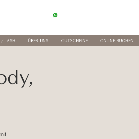
0662 20 20 90
WhatsApp
 / LASH
ÜBER UNS
GUTSCHEINE
ONLINE BUCHEN
ody,
mit