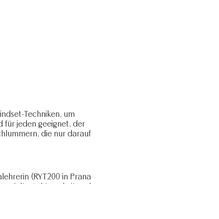
indset-Techniken, um
 für jeden geeignet, der
chlummern, die nur darauf
galehrerin (RYT200 in Prana
 gezielte Achtsamkeit und
hr naturwissenschaftliches
n Unterricht einfließen