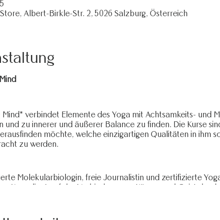
15
re, Albert-Birkle-Str. 2, 5026 Salzburg, Österreich
staltung
Mind
Mind" verbindet Elemente des Yoga mit Achtsamkeits- und M
 und zu innerer und äußerer Balance zu finden. Die Kurse sind
erausfinden möchte, welche einzigartigen Qualitäten in ihm s
acht zu werden.
erte Molekularbiologin, freie Journalistin und zertifizierte Yo
er Kurse liegt auf der Verbindung von Körper und Geist durch
ves Sequencing und verschiedene Mindset-Techniken. Durch i
ndierte Kenntnisse in Physiologie und Anatomie, die sie in ihre