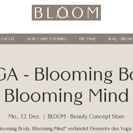
where beauty meets interior, coffee and boho vibes
FACIAL
SKIN CARE EVENING
DR. PAUL
NAIL/ BROW
A - Blooming B
Blooming Mind
Mo., 12. Dez.
  |  
BLOOM - Beauty Concept Store
looming Body, Blooming Mind" verbindet Elemente des Yoga 