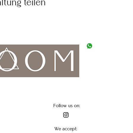
ltung teilen
WhatsApp
0662 20 20 90
Albert-Birkle-Strass
5026 Salzburg - Ai
bloom-salzburg.at
Follow us on:
We accept: