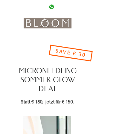
0662 20 20 90
WhatsApp
where beauty meets interior, coffee and boho vibes
SAV
E € 30
MICRONEEDLING
SOMMER GLOW
DEAL
Statt € 180,- jetzt für € 150,-