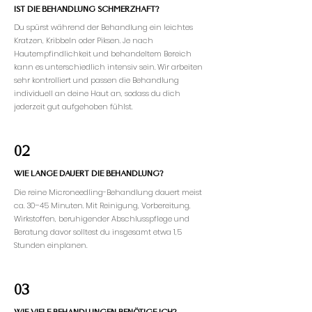
IST DIE BEHANDLUNG SCHMERZHAFT?
Du spürst während der Behandlung ein leichtes
Kratzen, Kribbeln oder Piksen. Je nach
Hautempfindlichkeit und behandeltem Bereich
kann es unterschiedlich intensiv sein. Wir arbeiten
sehr kontrolliert und passen die Behandlung
individuell an deine Haut an, sodass du dich
jederzeit gut aufgehoben fühlst.
02
WIE LANGE DAUERT DIE BEHANDLUNG?
Die reine Microneedling-Behandlung dauert meist
ca. 30–45 Minuten. Mit Reinigung, Vorbereitung,
Wirkstoffen, beruhigender Abschlusspflege und
Beratung davor solltest du insgesamt etwa 1,5
Stunden einplanen.
03
WIE VIELE BEHANDLUNGEN BENÖTIGE ICH?