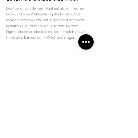
Das hängt von deinem Hautziel ab. Für frischen
Glow und eine Verbesserung der Hautstruktur
können bereits 4 Behandlungen sichtbar etwas
bewirken. Für Themen wie Fältchen, Narben,
Pigmentflecken oder festere Haut empfehlen wir
meist eine Kur von ca. 4–10 Behandlungen.
04
IN WELCHEN ABSTÄNDEN?
Microneedling wird in der Regel alle 6-7 Wochen
durchgeführt. Deine Haut braucht Zeit, um zu
regenerieren und neue Kollagenprozesse
anzustoßen. Den idealen Abstand stimmen wir
individuell auf deinen Hautzustand und dein
Behandlungsziel ab.
05
AUF WAS MUSS ICH NACH DER BEHANDLUNG