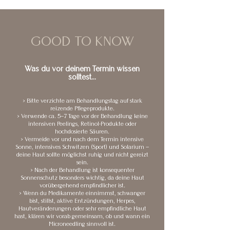
GOOD TO KNOW
Was du vor deinem Termin wissen
solltest…
> Bitte verzichte am Behandlungstag auf stark
reizende Pflegeprodukte.
> Verwende ca. 5–7 Tage vor der Behandlung keine
intensiven Peelings, Retinol-Produkte oder
hochdosierte Säuren.
> Vermeide vor und nach dem Termin intensive
Sonne, intensives Schwitzen (Sport) und Solarium –
deine Haut sollte möglichst ruhig und nicht gereizt
sein.
> Nach der Behandlung ist konsequenter
Sonnenschutz besonders wichtig, da deine Haut
vorübergehend empfindlicher ist.
> Wenn du Medikamente einnimmst, schwanger
bist, stillst, aktive Entzündungen, Herpes,
Hautveränderungen oder sehr empfindliche Haut
hast, klären wir vorab gemeinsam, ob und wann ein
Microneedling sinnvoll ist.