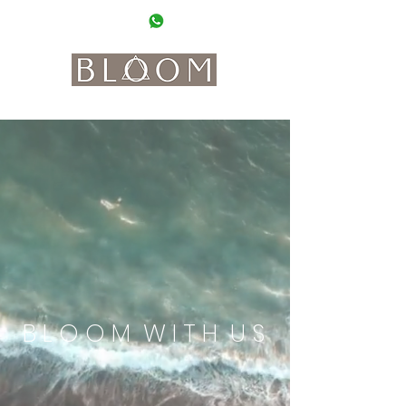
0662 20 20 90
WhatsApp
where beauty meets interior, coffee and boho vibes
B L O O M W I T H U S