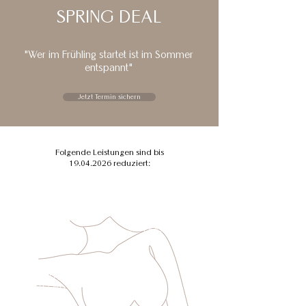
SPRING DEAL
"Wer im Frühling startet ist im Sommer
entspannt"
Jetzt Termin sichern
Folgende Leistungen sind bis
19.04.2026
reduziert:
GESICHT GANZ
STATT € 85,-
€ 69,-
ACHSELN
STATT € 69,-
€ 55,-