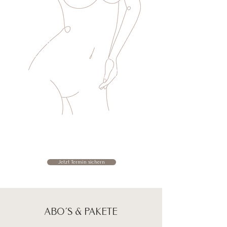
BIKINI & INTIM
STATT € 99,-
€ 79,-
BIKINI
STATT € 79,-
€ 65,-
INTIM
STATT € 69,-
€ 55,-
Jetzt Termin sichern
ABO´S & PAKETE