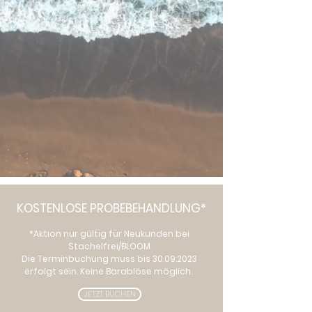
KOSTENLOSE PROBEBEHANDLUNG*
*Aktion nur gültig für Neukunden bei
Stachelfrei/BLOOM
Die Terminbuchung muss bis 30.09.2023
erfolgt sein. Keine Barablöse möglich.
JETZT BUCHEN