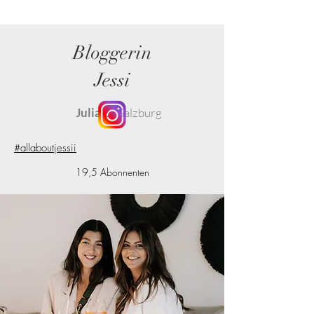
Bloggerin
Jessi
Julia Z.,
Salzburg
"Ich lasse mir hier seit 8 Monaten meine
Haare im Bereich der Achseln entfernen, die
#allaboutjessii
Ergebnisse sprechen für sich und das ganze
noch nahezu schmerzfrei! :) Die Mädels von
Stachelfrei kennen sich in ihrem Gebiet aus
19,5 Abonnenten
und können euch all eure fragen
beantworten. Ich kann dieses Institut mit
besten Gewissen weiterempfehlen :)"