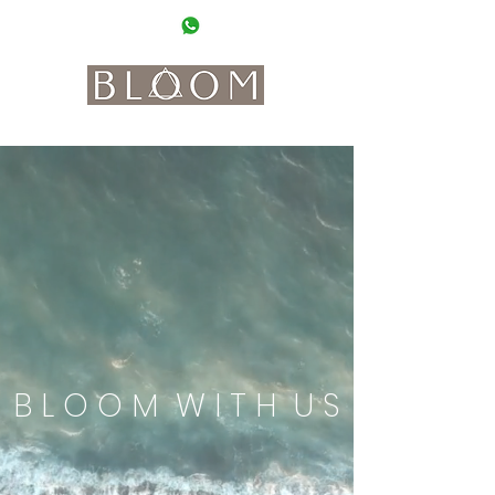
0662 20 20 90
WhatsApp
where beauty meets interior, coffee and boho vibes
B L O O M W I T H U S